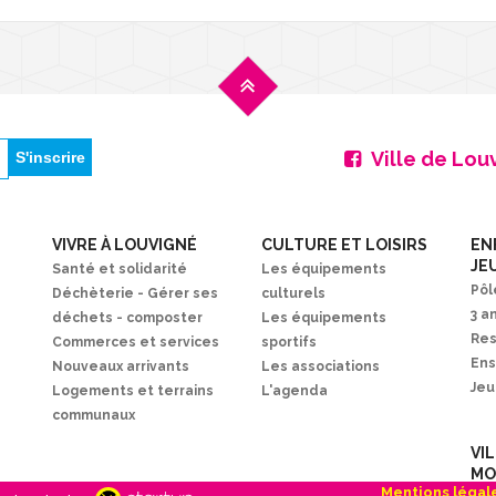
Ville de Lou
VIVRE À LOUVIGNÉ
CULTURE ET LOISIRS
EN
JE
Santé et solidarité
Les équipements
Pôl
Déchèterie - Gérer ses
culturels
3 a
déchets - composter
Les équipements
Res
Commerces et services
sportifs
En
Nouveaux arrivants
Les associations
Je
Logements et terrains
L'agenda
communaux
VI
MO
Mentions légal