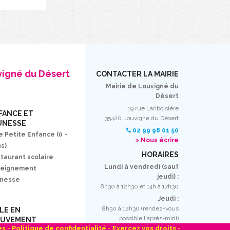
vigné du Désert
CONTACTER LA MAIRIE
Mairie de Louvigné du
Désert
19 rue Lariboisière
FANCE ET
35420 Louvigné du Désert
UNESSE
02 99 98 01 50
e Petite Enfance (0 -
Nous écrire
ns)
HORAIRES
taurant scolaire
Lundi à vendredi (sauf
seignement
jeudi) :
unesse
8h30 à 12h30 et 14h à 17h30
Jeudi :
8h30 à 12h30 (rendez-vous
LLE EN
possible l'après-midi)
UVEMENT
es
-
Politique de confidentialité
-
Exercez vos droits
-