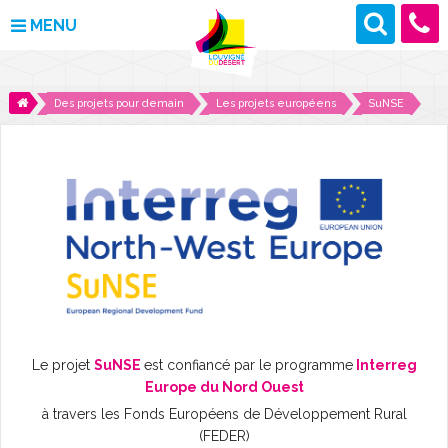
MENU
MAIRIE
Des projets pour demain
Les projets européens
SuNSE
VOS DÉMARCHES
DÉCOUVRIR LOUVIGNÉ
CULTURE ET LOISIRS
ENFANCE ET JEUNESSE
DES PROJETS POUR DEMAIN
Le projet
SuNSE
est confiancé par le programme
Interreg
CONTACT
Europe du Nord Ouest
à travers les Fonds Européens de Développement Rural
ACTUALITÉS
(FEDER)