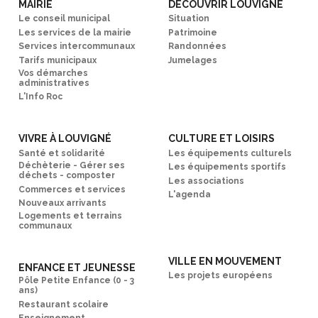
MAIRIE
DÉCOUVRIR LOUVIGNÉ
Le conseil municipal
Situation
Les services de la mairie
Patrimoine
Services intercommunaux
Randonnées
Tarifs municipaux
Jumelages
Vos démarches
administratives
L'Info Roc
VIVRE À LOUVIGNÉ
CULTURE ET LOISIRS
Santé et solidarité
Les équipements culturels
Déchèterie - Gérer ses
Les équipements sportifs
déchets - composter
Les associations
Commerces et services
L'agenda
Nouveaux arrivants
Logements et terrains
communaux
VILLE EN MOUVEMENT
ENFANCE ET JEUNESSE
Les projets européens
Pôle Petite Enfance (0 - 3
ans)
Restaurant scolaire