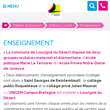
MENU
MAIRIE
Enfance et jeunesse
Enfance 3 - 11 ans
Enseignement
VOS DÉMARCHES
ENSEIGNEMENT
DÉCOUVRIR LOUVIGNÉ
> La commune de Louvigné du Désert dispose de deux
groupes scolaires maternel et élémentaire : l
'
école
CULTURE ET LOISIRS
publique Marie Le Tensorer
et l'
école Privée Notre-Dame
de Jovence
.
ENFANCE ET JEUNESSE
> Deux établissements d'enseignement secondaire (collège)
sont situés à
Saint Georges de Reintembault
: le
collège
DES PROJETS POUR DEMAIN
public Roquebleue
et le
collège privé Julien Maunoir
.
> L'
UNICEM Campus Bretagne
est implanté à
Louvigné du
CONTACT
Désert
.
150 alternants sont formés chaque année pour les métiers de la
ACTUALITÉS
maintenance des engins de travaux publics et de carrière, pour