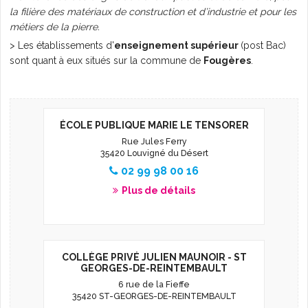
la filière des matériaux de construction et d’industrie et pour les
L'AGENDA
métiers de la pierre.
> Les établissements d'
enseignement supérieur
(post Bac)
sont quant à eux situés sur la commune de
Fougères
.
ÉCOLE PUBLIQUE MARIE LE TENSORER
Rue Jules Ferry
35420 Louvigné du Désert
02 99 98 00 16
Plus de détails
COLLÈGE PRIVÉ JULIEN MAUNOIR - ST
GEORGES-DE-REINTEMBAULT
6 rue de la Fieffe
35420 ST-GEORGES-DE-REINTEMBAULT