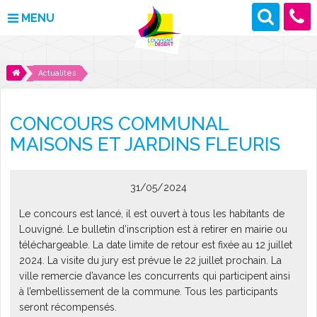
MENU
MAIRIE
Actualités
VOS DÉMARCHES
CONCOURS COMMUNAL
DÉCOUVRIR LOUVIGNÉ
MAISONS ET JARDINS FLEURIS
CULTURE ET LOISIRS
31/05/2024
ENFANCE ET JEUNESSE
Le concours est lancé, il est ouvert à tous les habitants de
Louvigné. Le bulletin d’inscription est à retirer en mairie ou
DES PROJETS POUR DEMAIN
téléchargeable. La date limite de retour est fixée au 12 juillet
2024. La visite du jury est prévue le 22 juillet prochain. La
CONTACT
ville remercie d’avance les concurrents qui participent ainsi
à l’embellissement de la commune. Tous les participants
ACTUALITÉS
seront récompensés.