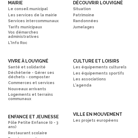
MAIRIE
DÉCOUVRIR LOUVIGNÉ
Le conseil municipal
Situation
Les services de la mairie
Patrimoine
Services intercommunaux
Randonnées
Tarifs municipaux
Jumelages
Vos démarches
administratives
L'Info Roc
VIVRE À LOUVIGNÉ
CULTURE ET LOISIRS
Santé et solidarité
Les équipements culturels
Déchèterie - Gérer ses
Les équipements sportifs
déchets - composter
Les associations
Commerces et services
L'agenda
Nouveaux arrivants
Logements et terrains
communaux
VILLE EN MOUVEMENT
ENFANCE ET JEUNESSE
Les projets européens
Pôle Petite Enfance (0 - 3
ans)
Restaurant scolaire