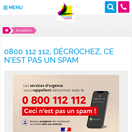
MENU
MAIRIE
Actualités
VOS DÉMARCHES
0800 112 112, DÉCROCHEZ, CE
DÉCOUVRIR LOUVIGNÉ
N'EST PAS UN SPAM
CULTURE ET LOISIRS
ENFANCE ET JEUNESSE
DES PROJETS POUR DEMAIN
CONTACT
ACTUALITÉS