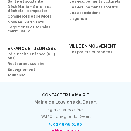
Santé et solidarité
Les équipements culturels
Déchèterie - Gérer ses
Les équipements sportifs
déchets - composter
Les associations
Commerces et services
L'agenda
Nouveaux arrivants
Logements et terrains
communaux
VILLE EN MOUVEMENT
ENFANCE ET JEUNESSE
Les projets européens
Pôle Petite Enfance (0 - 3
ans)
Restaurant scolaire
Enseignement
Jeunesse
CONTACTER LA MAIRIE
Mairie de Louvigné du Désert
19 rue Lariboisière
35420 Louvigné du Désert
02 99 98 01 50
Nous écrire