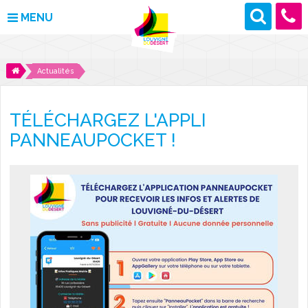
MENU
MAIRIE
Actualités
VOS DÉMARCHES
TÉLÉCHARGEZ L'APPLI
DÉCOUVRIR LOUVIGNÉ
PANNEAUPOCKET !
CULTURE ET LOISIRS
ENFANCE ET JEUNESSE
DES PROJETS POUR DEMAIN
CONTACT
ACTUALITÉS