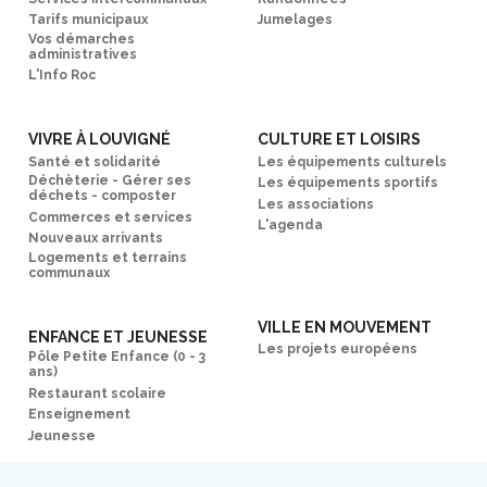
Tarifs municipaux
Jumelages
Vos démarches
administratives
L'Info Roc
VIVRE À LOUVIGNÉ
CULTURE ET LOISIRS
Santé et solidarité
Les équipements culturels
Déchèterie - Gérer ses
Les équipements sportifs
déchets - composter
Les associations
Commerces et services
L'agenda
Nouveaux arrivants
Logements et terrains
communaux
VILLE EN MOUVEMENT
ENFANCE ET JEUNESSE
Les projets européens
Pôle Petite Enfance (0 - 3
ans)
Restaurant scolaire
Enseignement
Jeunesse