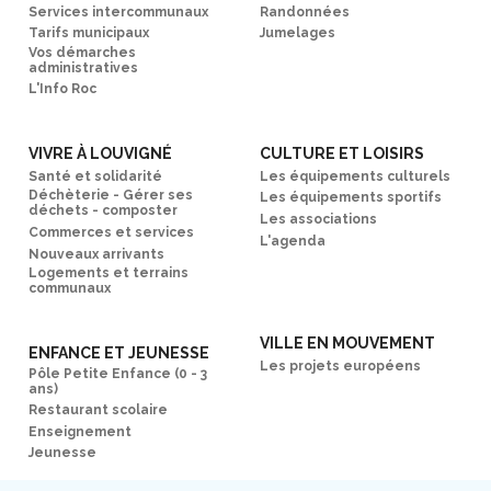
Services intercommunaux
Randonnées
Tarifs municipaux
Jumelages
Vos démarches
administratives
L'Info Roc
VIVRE À LOUVIGNÉ
CULTURE ET LOISIRS
Santé et solidarité
Les équipements culturels
Déchèterie - Gérer ses
Les équipements sportifs
déchets - composter
Les associations
Commerces et services
L'agenda
Nouveaux arrivants
Logements et terrains
communaux
VILLE EN MOUVEMENT
ENFANCE ET JEUNESSE
Les projets européens
Pôle Petite Enfance (0 - 3
ans)
Restaurant scolaire
Enseignement
Jeunesse