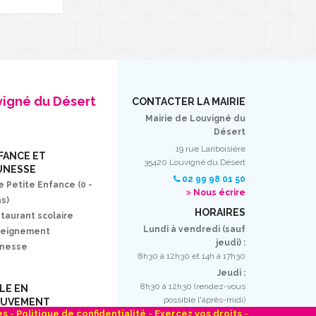
vigné du Désert
CONTACTER LA MAIRIE
Mairie de Louvigné du
Désert
19 rue Lariboisière
FANCE ET
35420 Louvigné du Désert
UNESSE
02 99 98 01 50
e Petite Enfance (0 -
Nous écrire
ns)
HORAIRES
taurant scolaire
Lundi à vendredi (sauf
seignement
jeudi) :
unesse
8h30 à 12h30 et 14h à 17h30
Jeudi :
8h30 à 12h30 (rendez-vous
LLE EN
possible l'après-midi)
UVEMENT
es
-
Politique de confidentialité
-
Exercez vos droits
-