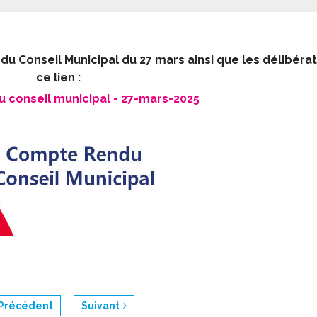
r ses déchets - composter
échets ménagers
ri sélectif
 Conseil Municipal du 27 mars ainsi que les délibérat
ce lien :
échetterie
a Maison de Santé
conseil municipal - 27-mars-2025
s
ompostage
nnuaire médical et paramédical
on foyer zéro déchet
ADMR
a maison de retraite
e centre social - L'Oasis
Précédent
Suivant