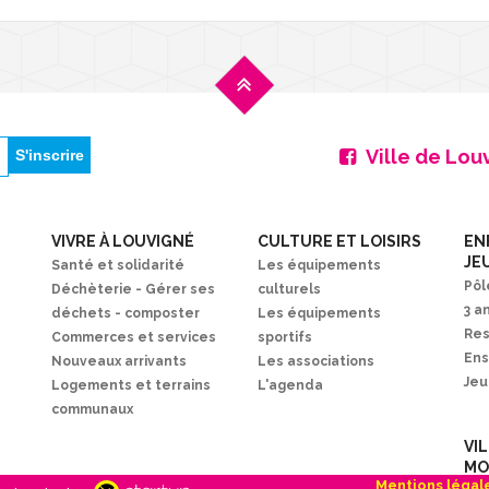
Ville de Lou
VIVRE À LOUVIGNÉ
CULTURE ET LOISIRS
EN
JE
Santé et solidarité
Les équipements
Pôl
Déchèterie - Gérer ses
culturels
3 a
déchets - composter
Les équipements
Res
Commerces et services
sportifs
En
Nouveaux arrivants
Les associations
Je
Logements et terrains
L'agenda
communaux
VI
MO
Mentions légal