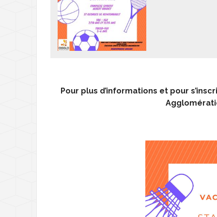
Déchèterie - Gére
D
Transports
T
Santé et solidarité
D
L
Nouveaux arrivant
C
A
Pour plus d’informations et pour s’ins
Agglomérati
M
L
L