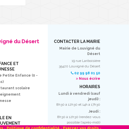
vigné du Désert
CONTACTER LA MAIRIE
Mairie de Louvigné du
Désert
19 rue Lariboisière
FANCE ET
35420 Louvigné du Désert
UNESSE
02 99 98 01 50
e Petite Enfance (0 -
Nous écrire
ns)
HORAIRES
taurant scolaire
Lundi à vendredi (sauf
seignement
jeudi) :
unesse
8h30 à 12h30 et 14h à 17h30
Jeudi :
8h30 à 12h30 (rendez-vous
LLE EN
possible l'après-midi)
UVEMENT
es
-
Politique de confidentialité
-
Exercez vos droits
-