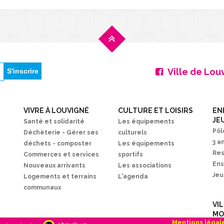
Ville de Lou
VIVRE À LOUVIGNÉ
CULTURE ET LOISIRS
EN
JE
Santé et solidarité
Les équipements
Pôl
Déchèterie - Gérer ses
culturels
3 a
déchets - composter
Les équipements
Res
Commerces et services
sportifs
En
Nouveaux arrivants
Les associations
Je
Logements et terrains
L'agenda
communaux
VI
MO
Mentions légal