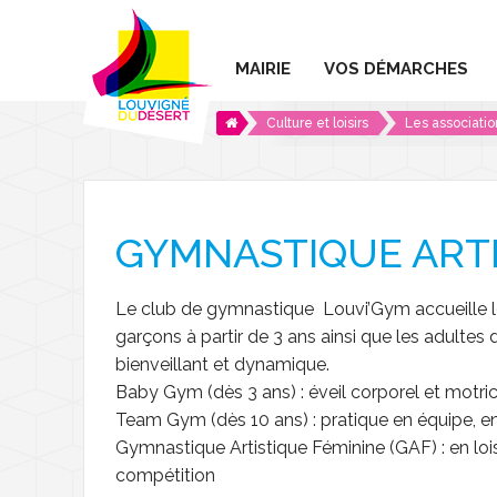
MAIRIE
VOS DÉMARCHES
Culture et loisirs
Les associatio
Les services de la mairie
Élections
Le conseil municipal
Conseil municipal
Carte identité / Pa
Services intercommunaux
Conseil des jeunes
La Maison de l'Agglom
Certification / Ide
GYMNASTIQUE ARTI
Tarifs municipaux
Comptes rendus Conse
SIVOM
Recensement citoy
Le club de gymnastique Louvi’Gym accueille les
Marchés publics
SMICTOM
Maison France Ser
garçons à partir de 3 ans ainsi que les adultes
bienveillant et dynamique.
L'Info Roc
Centre Social L'Oasis
Urbanisme
Baby Gym (dès 3 ans) : éveil corporel et motric
Team Gym (dès 10 ans) : pratique en équipe, e
SuppléRoc
Le CLIC en Marches
Architecte conseil
Gymnastique Artistique Féminine (GAF) : en lois
compétition
Offres d'emploi
Logements et ter