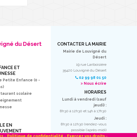
vigné du Désert
CONTACTER LA MAIRIE
Mairie de Louvigné du
Désert
19 rue Lariboisière
FANCE ET
35420 Louvigné du Désert
UNESSE
02 99 98 01 50
e Petite Enfance (0 -
Nous écrire
ns)
HORAIRES
taurant scolaire
Lundi à vendredi (sauf
seignement
jeudi) :
unesse
8h30 à 12h30 et 14h à 17h30
Jeudi :
8h30 à 12h30 (rendez-vous
LLE EN
possible l'après-midi)
UVEMENT
es
-
Politique de confidentialité
-
Exercez vos droits
-