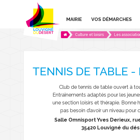
MAIRIE
VOS DÉMARCHES
Culture et loisirs
Les associatio
Les services de la mairie
Élections
Le conseil municipal
Conseil municipal
Carte identité / Pa
Services intercommunaux
Conseil des jeunes
La Maison de l'Agglom
Certification / Ide
TENNIS DE TABLE -
Tarifs municipaux
Comptes rendus Conse
SIVOM
Recensement citoy
Club de tennis de table ouvert à to
Marchés publics
SMICTOM
Maison France Ser
Entraînements adaptés pour les jeunes,
une section loisirs et thérapie. Bonne
L'Info Roc
Centre Social L'Oasis
Urbanisme
pas besoin d’avoir un niveau pour
Salle Omnisport Yves Derieux, ru
SuppléRoc
Le CLIC en Marches
Architecte conseil
35420 Louvigné du dés
Offres d'emploi
Logements et ter