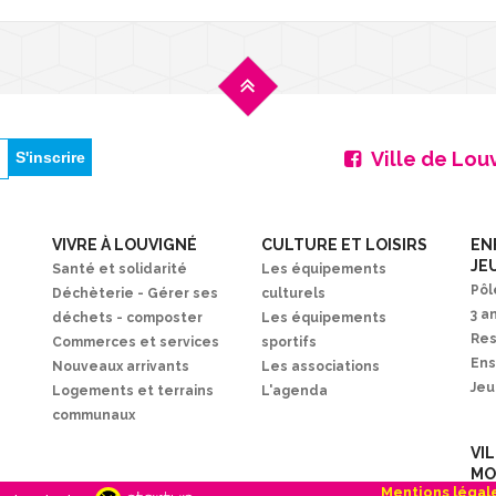
Ville de Lou
VIVRE À LOUVIGNÉ
CULTURE ET LOISIRS
EN
JE
Santé et solidarité
Les équipements
Pôl
Déchèterie - Gérer ses
culturels
3 a
déchets - composter
Les équipements
Res
Commerces et services
sportifs
En
Nouveaux arrivants
Les associations
Je
Logements et terrains
L'agenda
communaux
VI
MO
Mentions légal