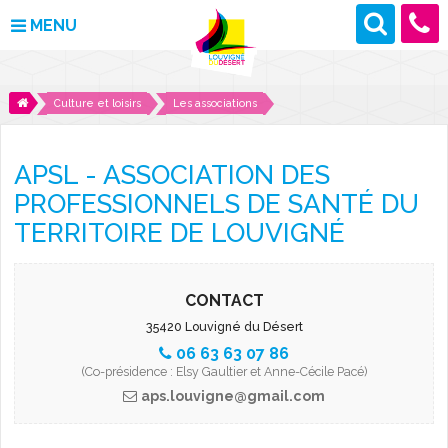
MENU
MAIRIE
Culture et loisirs
Les associations
VOS DÉMARCHES
APSL - ASSOCIATION DES
DÉCOUVRIR LOUVIGNÉ
PROFESSIONNELS DE SANTÉ DU
TERRITOIRE DE LOUVIGNÉ
CULTURE ET LOISIRS
ENFANCE ET JEUNESSE
CONTACT
35420 Louvigné du Désert
DES PROJETS POUR DEMAIN
06 63 63 07 86
(Co-présidence : Elsy Gaultier et Anne-Cécile Pacé)
CONTACT
aps.louvigne@gmail.com
ACTUALITÉS