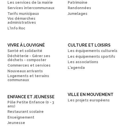
Les services de la mairie
Patrimoine
Services intercommunaux
Randonnées
Tarifs municipaux
Jumelages
Vos démarches
administratives
L'Info Roc
VIVRE À LOUVIGNÉ
CULTURE ET LOISIRS
Santé et solidarité
Les équipements culturels
Déchèterie - Gérer ses
Les équipements sportifs
déchets - composter
Les associations
Commerces et services
L'agenda
Nouveaux arrivants
Logements et terrains
communaux
VILLE EN MOUVEMENT
ENFANCE ET JEUNESSE
Les projets européens
Pôle Petite Enfance (0 - 3
ans)
Restaurant scolaire
Enseignement
Jeunesse