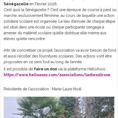
Sénégazelle
en Février 2026.
L'AGENDA
C’est quoi la Sénégazelle ? C’est une épreuve de course à pied ou
marche, exclusivement féminine, au cours de laquelle une action
solidaire scolaire est organisée. Le lieu d’arrivée de chaque étape
est situé dans une école où chaque participante s’engage à
amener du matériel scolaire qu’elle distribue elle-même aux
élèves qu’elle rencontre.
Afin de concrétiser ce projet, l’association va avoir besoin de fond
et aussi récolter des fournitures scolaires. Des actions vont être
proposées en ce sens tout au long de l’année.
Il est possible de
faire un don
via la plateforme HelloAsso :
https://www.helloasso.com/associations/ladiesolirose
.
Présidente de l'association : Marie-Laure Noël