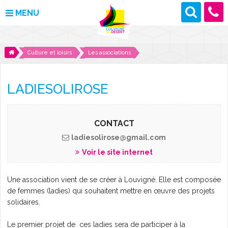
MENU
MAIRIE
Culture et loisirs
Les associations
VOS DÉMARCHES
LADIESOLIROSE
DÉCOUVRIR LOUVIGNÉ
CULTURE ET LOISIRS
CONTACT
ladiesolirose@gmail.com
ENFANCE ET JEUNESSE
Voir le site internet
DES PROJETS POUR DEMAIN
Une association vient de se créer à Louvigné. Elle est composée
de femmes (ladies) qui souhaitent mettre en œuvre des projets
CONTACT
solidaires.
ACTUALITÉS
Le premier projet de ces ladies sera de participer à la