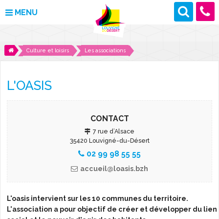
MENU
MAIRIE
Culture et loisirs
Les associations
VOS DÉMARCHES
L'OASIS
DÉCOUVRIR LOUVIGNÉ
CULTURE ET LOISIRS
CONTACT
7 rue d’Alsace
ENFANCE ET JEUNESSE
35420 Louvigné-du-Désert
02 99 98 55 55
DES PROJETS POUR DEMAIN
accueil@loasis.bzh
CONTACT
L'oasis intervient sur les 10 communes du territoire.
L'association a pour objectif de créer et développer du lien
ACTUALITÉS