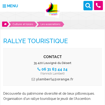
MENU
MAIRIE
Culture et loisirs
Les associations
VOS DÉMARCHES
RALLYE TOURISTIQUE
DÉCOUVRIR LOUVIGNÉ
CULTURE ET LOISIRS
CONTACT
35 420 Louvigné du Désert
ENFANCE ET JEUNESSE
06 31 63 44 24
(Yannick Lambert)
DES PROJETS POUR DEMAIN
ylambert4@orange.fr
CONTACT
Découverte du patrimoine diversifié et de lieux pittoresques.
Organisation d'un rallye touristique le jeudi de l'Ascention.
ACTUALITÉS