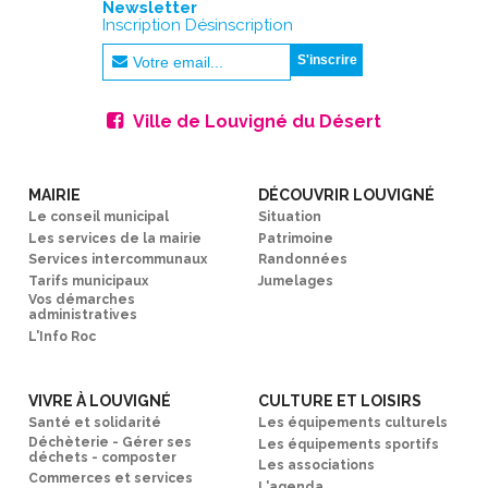
Newsletter
Inscription Désinscription
Ville de Louvigné du Désert
MAIRIE
DÉCOUVRIR LOUVIGNÉ
Le conseil municipal
Situation
Les services de la mairie
Patrimoine
Services intercommunaux
Randonnées
Tarifs municipaux
Jumelages
Vos démarches
administratives
L'Info Roc
VIVRE À LOUVIGNÉ
CULTURE ET LOISIRS
Santé et solidarité
Les équipements culturels
Déchèterie - Gérer ses
Les équipements sportifs
déchets - composter
Les associations
Commerces et services
L'agenda