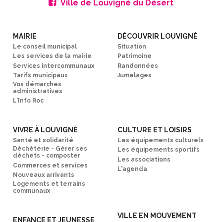
Ville de Louvigné du Désert
MAIRIE
DÉCOUVRIR LOUVIGNÉ
Le conseil municipal
Situation
Les services de la mairie
Patrimoine
Services intercommunaux
Randonnées
Tarifs municipaux
Jumelages
Vos démarches
administratives
L'Info Roc
VIVRE À LOUVIGNÉ
CULTURE ET LOISIRS
Santé et solidarité
Les équipements culturels
Déchèterie - Gérer ses
Les équipements sportifs
déchets - composter
Les associations
Commerces et services
L'agenda
Nouveaux arrivants
Logements et terrains
communaux
VILLE EN MOUVEMENT
ENFANCE ET JEUNESSE