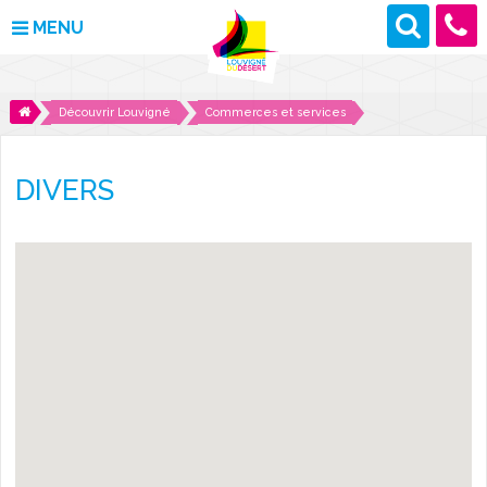
MENU
MAIRIE
Découvrir Louvigné
Commerces et services
VOS DÉMARCHES
DIVERS
DÉCOUVRIR LOUVIGNÉ
CULTURE ET LOISIRS
ENFANCE ET JEUNESSE
DES PROJETS POUR DEMAIN
CONTACT
ACTUALITÉS