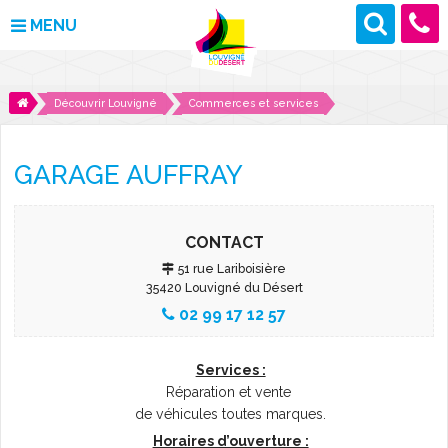
MENU
MAIRIE
Découvrir Louvigné
Commerces et services
VOS DÉMARCHES
GARAGE AUFFRAY
DÉCOUVRIR LOUVIGNÉ
CULTURE ET LOISIRS
CONTACT
51 rue Lariboisière
ENFANCE ET JEUNESSE
35420 Louvigné du Désert
02 99 17 12 57
DES PROJETS POUR DEMAIN
Services :
CONTACT
Réparation et vente
de véhicules toutes marques.
ACTUALITÉS
Horaires d’ouverture :