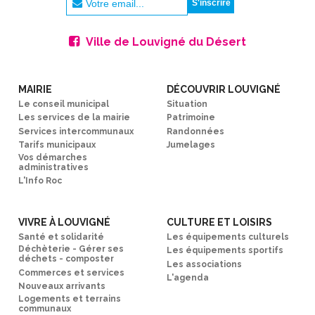
Ville de Louvigné du Désert
MAIRIE
DÉCOUVRIR LOUVIGNÉ
Le conseil municipal
Situation
Les services de la mairie
Patrimoine
Services intercommunaux
Randonnées
Tarifs municipaux
Jumelages
Vos démarches
administratives
L'Info Roc
VIVRE À LOUVIGNÉ
CULTURE ET LOISIRS
Santé et solidarité
Les équipements culturels
Déchèterie - Gérer ses
Les équipements sportifs
déchets - composter
Les associations
Commerces et services
L'agenda
Nouveaux arrivants
Logements et terrains
communaux