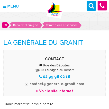
MENU
MAIRIE
Découvrir Louvigné
Commerces et services
VOS DÉMARCHES
LA GÉNÉRALE DU GRANIT
DÉCOUVRIR LOUVIGNÉ
CULTURE ET LOISIRS
CONTACT
Rue des Déportés
ENFANCE ET JEUNESSE
35420 Louvigné du Désert
02 99 98 02 18
DES PROJETS POUR DEMAIN
contact@generale-granit.com
Voir le site internet
CONTACT
Granit, marbrerie, gros funéraire.
ACTUALITÉS