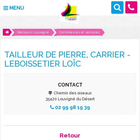
MENU
MAIRIE
Découvrir Louvigné
Commerces et services
VOS DÉMARCHES
TAILLEUR DE PIERRE, CARRIER -
DÉCOUVRIR LOUVIGNÉ
LEBOISSETIER LOÏC
CULTURE ET LOISIRS
CONTACT
ENFANCE ET JEUNESSE
Chemin des oiseaux
35420 Louvigné du Désert
DES PROJETS POUR DEMAIN
02 99 98 19 39
CONTACT
Retour
ACTUALITÉS