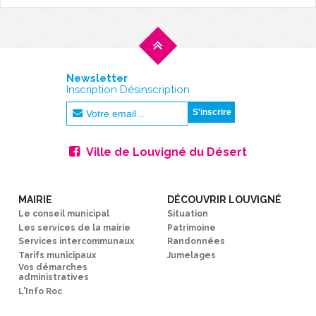
L'AGENDA
Newsletter
Inscription Désinscription
Ville de Louvigné du Désert
MAIRIE
DÉCOUVRIR LOUVIGNÉ
Le conseil municipal
Situation
Les services de la mairie
Patrimoine
Services intercommunaux
Randonnées
Tarifs municipaux
Jumelages
Vos démarches
administratives
L'Info Roc