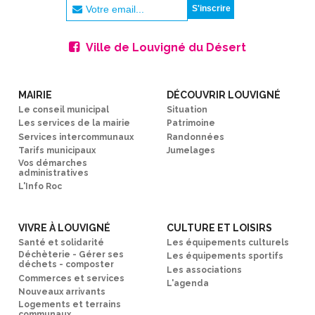
Ville de Louvigné du Désert
MAIRIE
DÉCOUVRIR LOUVIGNÉ
Le conseil municipal
Situation
Les services de la mairie
Patrimoine
Services intercommunaux
Randonnées
Tarifs municipaux
Jumelages
Vos démarches
administratives
L'Info Roc
VIVRE À LOUVIGNÉ
CULTURE ET LOISIRS
Santé et solidarité
Les équipements culturels
Déchèterie - Gérer ses
Les équipements sportifs
déchets - composter
Les associations
Commerces et services
L'agenda
Nouveaux arrivants
Logements et terrains
communaux