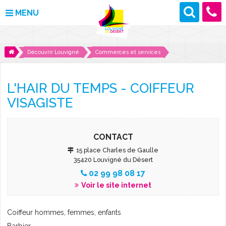
MENU
MAIRIE
Découvrir Louvigné
Commerces et services
VOS DÉMARCHES
L'HAIR DU TEMPS - COIFFEUR
DÉCOUVRIR LOUVIGNÉ
VISAGISTE
CULTURE ET LOISIRS
CONTACT
ENFANCE ET JEUNESSE
15 place Charles de Gaulle
35420 Louvigné du Désert
DES PROJETS POUR DEMAIN
02 99 98 08 17
Voir le site internet
CONTACT
Coiffeur hommes, femmes, enfants
ACTUALITÉS