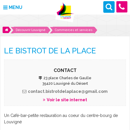
MENU
MAIRIE
Découvrir Louvigné
Commerces et services
VOS DÉMARCHES
LE BISTROT DE LA PLACE
DÉCOUVRIR LOUVIGNÉ
CULTURE ET LOISIRS
CONTACT
23 place Charles de Gaulle
ENFANCE ET JEUNESSE
35420 Louvigné du Désert
contact.bistrotdelaplace@gmail.com
DES PROJETS POUR DEMAIN
Voir le site internet
CONTACT
Un Café-bar-petite restauration
au coeur du centre-bourg de
Louvigné
ACTUALITÉS