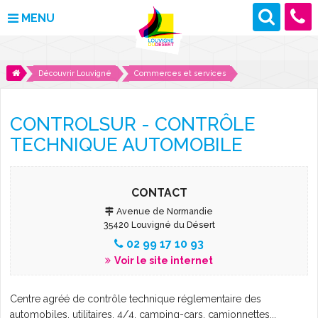
MENU
MAIRIE
Découvrir Louvigné
Commerces et services
VOS DÉMARCHES
CONTROLSUR - CONTRÔLE
DÉCOUVRIR LOUVIGNÉ
TECHNIQUE AUTOMOBILE
CULTURE ET LOISIRS
CONTACT
ENFANCE ET JEUNESSE
Avenue de Normandie
35420 Louvigné du Désert
DES PROJETS POUR DEMAIN
02 99 17 10 93
Voir le site internet
CONTACT
Centre agréé de contrôle technique réglementaire des
ACTUALITÉS
automobiles, utilitaires, 4/4, camping-cars, camionnettes...