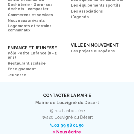
Déchèterie - Gérer ses
Les équipements sportifs
déchets - composter
Les associations
Commerces et services
L'agenda
Nouveaux arrivants
Logements et terrains
communaux
VILLE EN MOUVEMENT
ENFANCE ET JEUNESSE
Les projets européens
Pôle Petite Enfance (0 - 3
ans)
Restaurant scolaire
Enseignement
Jeunesse
CONTACTER LA MAIRIE
Mairie de Louvigné du Désert
19 rue Lariboisière
35420 Louvigné du Désert
02 99 98 01 50
Nous écrire