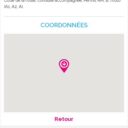
Code de la route, conduite accompagnée, Permis AM, B, moto
(A1, A2, A).
L'AGENDA
COORDONNÉES
Retour