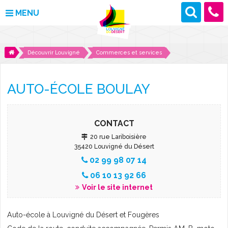
MENU
MAIRIE
Découvrir Louvigné
Commerces et services
VOS DÉMARCHES
AUTO-ÉCOLE BOULAY
DÉCOUVRIR LOUVIGNÉ
CULTURE ET LOISIRS
CONTACT
20 rue Lariboisière
ENFANCE ET JEUNESSE
35420 Louvigné du Désert
02 99 98 07 14
DES PROJETS POUR DEMAIN
06 10 13 92 66
Voir le site internet
CONTACT
Auto-école à Louvigné du Désert et Fougères
ACTUALITÉS