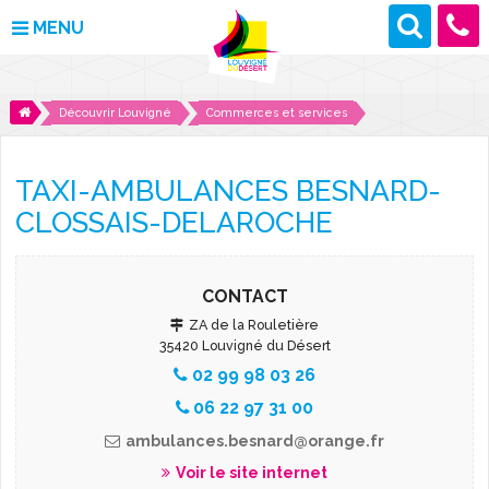
MENU
MAIRIE
Découvrir Louvigné
Commerces et services
VOS DÉMARCHES
TAXI-AMBULANCES BESNARD-
DÉCOUVRIR LOUVIGNÉ
CLOSSAIS-DELAROCHE
CULTURE ET LOISIRS
CONTACT
ENFANCE ET JEUNESSE
ZA de la Rouletière
35420 Louvigné du Désert
DES PROJETS POUR DEMAIN
02 99 98 03 26
06 22 97 31 00
CONTACT
ambulances.besnard@orange.fr
ACTUALITÉS
Voir le site internet