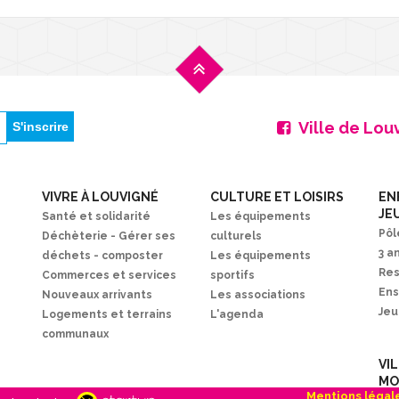
Ville de Lou
VIVRE À LOUVIGNÉ
CULTURE ET LOISIRS
EN
JE
Santé et solidarité
Les équipements
Pôl
Déchèterie - Gérer ses
culturels
3 a
déchets - composter
Les équipements
Res
Commerces et services
sportifs
En
Nouveaux arrivants
Les associations
Je
Logements et terrains
L'agenda
communaux
VI
MO
Mentions légal