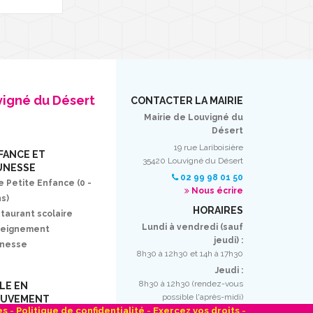
vigné du Désert
CONTACTER LA MAIRIE
Mairie de Louvigné du
Désert
19 rue Lariboisière
FANCE ET
35420 Louvigné du Désert
UNESSE
02 99 98 01 50
e Petite Enfance (0 -
Nous écrire
ns)
HORAIRES
taurant scolaire
Lundi à vendredi (sauf
seignement
jeudi) :
unesse
8h30 à 12h30 et 14h à 17h30
Jeudi :
8h30 à 12h30 (rendez-vous
LLE EN
possible l'après-midi)
UVEMENT
es
-
Politique de confidentialité
-
Exercez vos droits
-