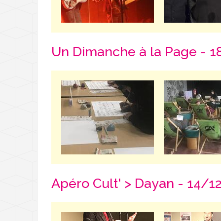
Un Dimanche à la Page - 
Apéro Cult' > Dayan - 14/1