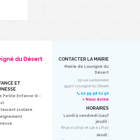
vigné du Désert
CONTACTER LA MAIRIE
Mairie de Louvigné du
Désert
19 rue Lariboisière
FANCE ET
35420 Louvigné du Désert
UNESSE
02 99 98 01 50
e Petite Enfance (0 -
Nous écrire
ns)
HORAIRES
taurant scolaire
Lundi à vendredi (sauf
seignement
jeudi) :
unesse
8h30 à 12h30 et 14h à 17h30
Jeudi :