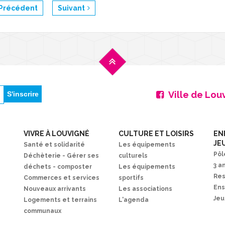
Précédent
Suivant
Ville de Lou
VIVRE À LOUVIGNÉ
CULTURE ET LOISIRS
EN
JE
Santé et solidarité
Les équipements
Pôl
Déchèterie - Gérer ses
culturels
3 a
déchets - composter
Les équipements
Res
Commerces et services
sportifs
En
Nouveaux arrivants
Les associations
Je
Logements et terrains
L'agenda
communaux