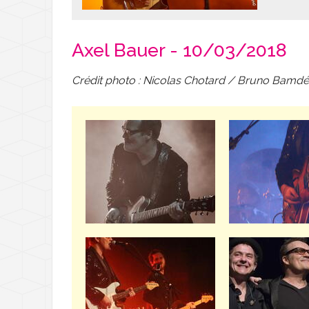
Déchèterie - Gére
D
Axel Bauer - 10/03/2018
Transports
T
Crédit photo : Nicolas Chotard / Bruno Bamdé
Santé et solidarité
D
L
Nouveaux arrivant
C
A
M
L
L