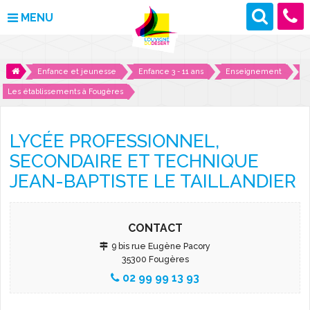
MENU
MAIRIE
Enfance et jeunesse
Enfance 3 - 11 ans
Enseignement
Les établissements à Fougères
VOS DÉMARCHES
DÉCOUVRIR LOUVIGNÉ
LYCÉE PROFESSIONNEL,
SECONDAIRE ET TECHNIQUE
CULTURE ET LOISIRS
JEAN-BAPTISTE LE TAILLANDIER
ENFANCE ET JEUNESSE
CONTACT
DES PROJETS POUR DEMAIN
9 bis rue Eugène Pacory
35300 Fougères
CONTACT
02 99 99 13 93
ACTUALITÉS