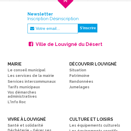
Newsletter
Inscription Désinscription
Ville de Louvigné du Désert
MAIRIE
DÉCOUVRIR LOUVIGNÉ
Le conseil municipal
Situation
Les services de la mairie
Patrimoine
Services intercommunaux
Randonnées
Tarifs municipaux
Jumelages
Vos démarches
administratives
L'Info Roc
VIVRE À LOUVIGNÉ
CULTURE ET LOISIRS
Santé et solidarité
Les équipements culturels
Déchèterie - Gérer ses