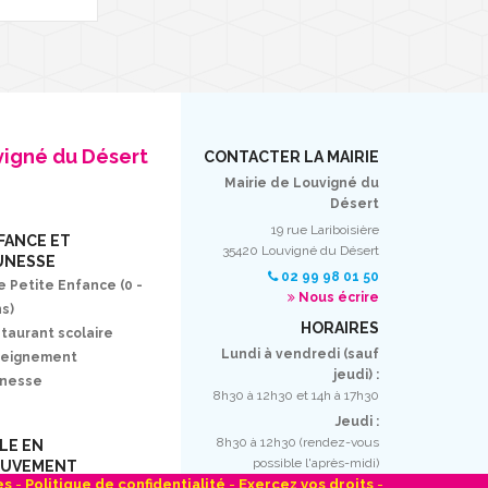
vigné du Désert
CONTACTER LA MAIRIE
Mairie de Louvigné du
Désert
19 rue Lariboisière
FANCE ET
35420 Louvigné du Désert
UNESSE
02 99 98 01 50
e Petite Enfance (0 -
Nous écrire
ns)
HORAIRES
taurant scolaire
Lundi à vendredi (sauf
seignement
jeudi) :
unesse
8h30 à 12h30 et 14h à 17h30
Jeudi :
8h30 à 12h30 (rendez-vous
LLE EN
possible l'après-midi)
UVEMENT
es
-
Politique de confidentialité
-
Exercez vos droits
-