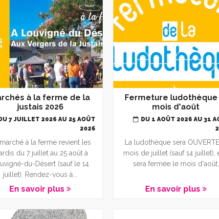
r ses déchets - composter
échets ménagers
ri sélectif
échetterie
a Maison de Santé
s
ompostage
nnuaire médical et paramédical
rchés à la ferme de la
Fermeture ludothèque 
justais 2026
mois d'août
on foyer zéro déchet
ADMR
DU 7 JUILLET 2026 AU 25 AOÛT
DU 1 AOÛT 2026 AU 31 
a maison de retraite
2026
marché à la ferme revient les
La ludothèque sera OUVERTE
e centre social - L'Oasis
rdis du 7 juillet au 25 août à
mois de juillet (sauf 14 juillet), 
uvigné-du-Désert (sauf le 14
sera fermée le mois d'août.
juillet). Rendez-vous à...
En savoir plus
En savoir plus