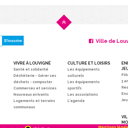
Ville de Lou
VIVRE À LOUVIGNÉ
CULTURE ET LOISIRS
EN
JE
Santé et solidarité
Les équipements
Pôl
Déchèterie - Gérer ses
culturels
3 a
déchets - composter
Les équipements
Res
Commerces et services
sportifs
En
Nouveaux arrivants
Les associations
Je
Logements et terrains
L'agenda
communaux
VI
MO
Mentions légal