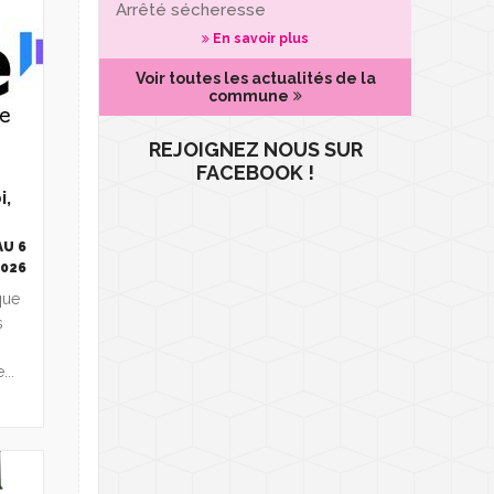
Arrêté sécheresse
En savoir plus
Voir toutes les actualités de la
commune
REJOIGNEZ NOUS SUR
FACEBOOK !
i,
AU 6
2026
ique
s
..