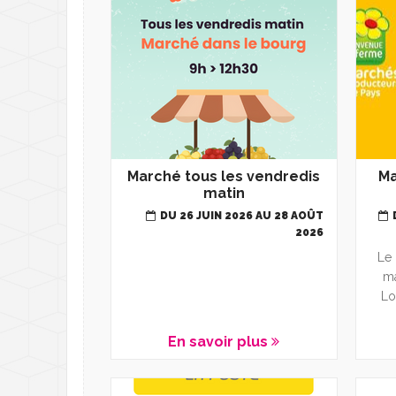
Déchèterie - Gére
D
Transports
T
Santé et solidarité
D
L
Nouveaux arrivant
C
A
Marché tous les vendredis
Ma
matin
M
DU 26 JUIN 2026 AU 28 AOÛT
L
2026
Le 
L
ma
Lo
En savoir plus