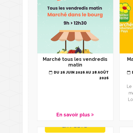
Déchèterie - Gére
D
Transports
T
Santé et solidarité
D
L
Nouveaux arrivant
C
A
Marché tous les vendredis
Ma
matin
M
DU 26 JUIN 2026 AU 28 AOÛT
L
2026
Le 
L
ma
Lo
En savoir plus