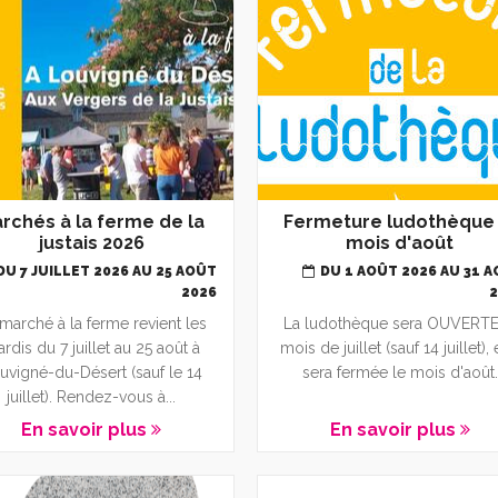
r ses déchets - composter
échets ménagers
ri sélectif
échetterie
a Maison de Santé
s
ompostage
nnuaire médical et paramédical
rchés à la ferme de la
Fermeture ludothèque 
justais 2026
mois d'août
on foyer zéro déchet
ADMR
DU 7 JUILLET 2026 AU 25 AOÛT
DU 1 AOÛT 2026 AU 31 
a maison de retraite
2026
marché à la ferme revient les
La ludothèque sera OUVERTE
e centre social - L'Oasis
rdis du 7 juillet au 25 août à
mois de juillet (sauf 14 juillet), 
uvigné-du-Désert (sauf le 14
sera fermée le mois d'août.
juillet). Rendez-vous à...
En savoir plus
En savoir plus