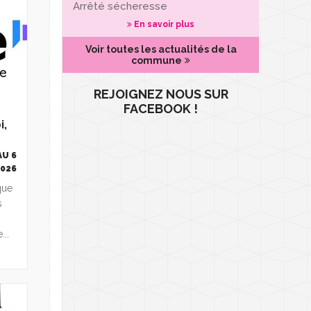
Arrêté sécheresse
En savoir plus
Voir toutes les actualités de la
commune
REJOIGNEZ NOUS SUR
FACEBOOK !
i,
AU 6
2026
ique
s
..