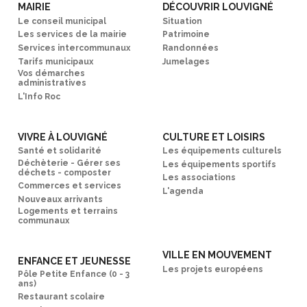
MAIRIE
DÉCOUVRIR LOUVIGNÉ
Le conseil municipal
Situation
Les services de la mairie
Patrimoine
Services intercommunaux
Randonnées
Tarifs municipaux
Jumelages
Vos démarches
administratives
L'Info Roc
VIVRE À LOUVIGNÉ
CULTURE ET LOISIRS
Santé et solidarité
Les équipements culturels
Déchèterie - Gérer ses
Les équipements sportifs
déchets - composter
Les associations
Commerces et services
L'agenda
Nouveaux arrivants
Logements et terrains
communaux
VILLE EN MOUVEMENT
ENFANCE ET JEUNESSE
Les projets européens
Pôle Petite Enfance (0 - 3
ans)
Restaurant scolaire