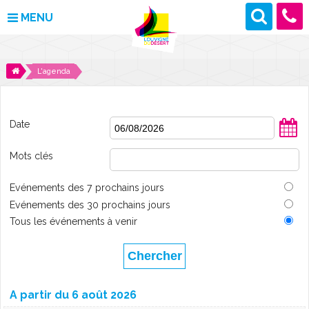
MENU
MAIRIE
L'agenda
VOS DÉMARCHES
Date
DÉCOUVRIR LOUVIGNÉ
Mots clés
CULTURE ET LOISIRS
Evénements des 7 prochains jours
ENFANCE ET JEUNESSE
Evénements des 30 prochains jours
Tous les événements à venir
DES PROJETS POUR DEMAIN
CONTACT
A partir du 6 août 2026
ACTUALITÉS