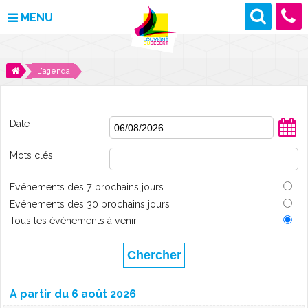
MENU
MAIRIE
L'agenda
VOS DÉMARCHES
Date
DÉCOUVRIR LOUVIGNÉ
Mots clés
CULTURE ET LOISIRS
Evénements des 7 prochains jours
ENFANCE ET JEUNESSE
Evénements des 30 prochains jours
Tous les événements à venir
DES PROJETS POUR DEMAIN
CONTACT
A partir du 6 août 2026
ACTUALITÉS