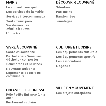
MAIRIE
DÉCOUVRIR LOUVIGNÉ
Le conseil municipal
Situation
Les services de la mairie
Patrimoine
Services intercommunaux
Randonnées
Tarifs municipaux
Jumelages
Vos démarches
administratives
L'Info Roc
VIVRE À LOUVIGNÉ
CULTURE ET LOISIRS
Santé et solidarité
Les équipements culturels
Déchèterie - Gérer ses
Les équipements sportifs
déchets - composter
Les associations
Commerces et services
L'agenda
Nouveaux arrivants
Logements et terrains
communaux
VILLE EN MOUVEMENT
ENFANCE ET JEUNESSE
Les projets européens
Pôle Petite Enfance (0 - 3
ans)
Restaurant scolaire