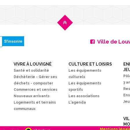
Ville de Lou
VIVRE À LOUVIGNÉ
CULTURE ET LOISIRS
EN
JE
Santé et solidarité
Les équipements
Pôl
Déchèterie - Gérer ses
culturels
3 a
déchets - composter
Les équipements
Res
Commerces et services
sportifs
En
Nouveaux arrivants
Les associations
Je
Logements et terrains
L'agenda
communaux
VI
MO
Mentions légal