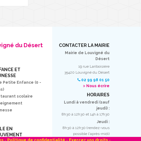
vigné du Désert
CONTACTER LA MAIRIE
Mairie de Louvigné du
Désert
19 rue Lariboisière
FANCE ET
35420 Louvigné du Désert
UNESSE
02 99 98 01 50
e Petite Enfance (0 -
Nous écrire
ns)
HORAIRES
taurant scolaire
Lundi à vendredi (sauf
seignement
jeudi) :
unesse
8h30 à 12h30 et 14h à 17h30
Jeudi :
8h30 à 12h30 (rendez-vous
LLE EN
possible l'après-midi)
UVEMENT
es
-
Politique de confidentialité
-
Exercez vos droits
-