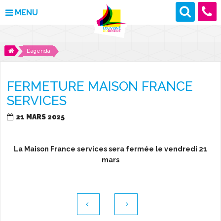
MENU
MAIRIE
L'agenda
VOS DÉMARCHES
FERMETURE MAISON FRANCE
DÉCOUVRIR LOUVIGNÉ
SERVICES
CULTURE ET LOISIRS
21 MARS 2025
ENFANCE ET JEUNESSE
La Maison France services sera fermée le vendredi 21
mars
DES PROJETS POUR DEMAIN
CONTACT
ACTUALITÉS