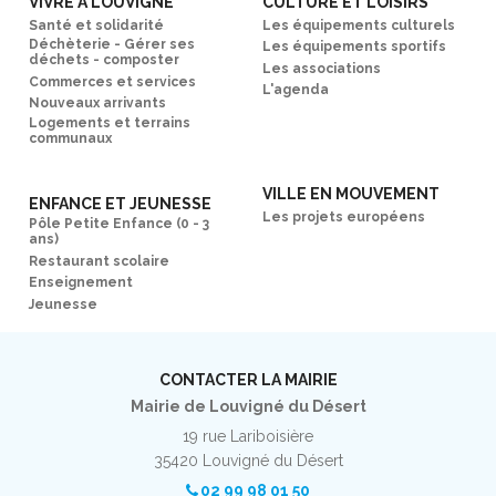
VIVRE À LOUVIGNÉ
CULTURE ET LOISIRS
Santé et solidarité
Les équipements culturels
Déchèterie - Gérer ses
Les équipements sportifs
déchets - composter
Les associations
Commerces et services
L'agenda
Nouveaux arrivants
Logements et terrains
communaux
VILLE EN MOUVEMENT
ENFANCE ET JEUNESSE
Les projets européens
Pôle Petite Enfance (0 - 3
ans)
Restaurant scolaire
Enseignement
Jeunesse
CONTACTER LA MAIRIE
Mairie de Louvigné du Désert
19 rue Lariboisière
35420 Louvigné du Désert
02 99 98 01 50