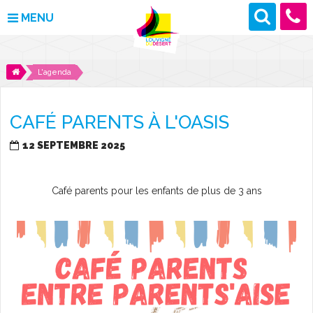
MENU
MAIRIE
L'agenda
VOS DÉMARCHES
CAFÉ PARENTS À L'OASIS
DÉCOUVRIR LOUVIGNÉ
12 SEPTEMBRE 2025
CULTURE ET LOISIRS
Café parents pour les enfants de plus de 3 ans
ENFANCE ET JEUNESSE
DES PROJETS POUR DEMAIN
CONTACT
ACTUALITÉS