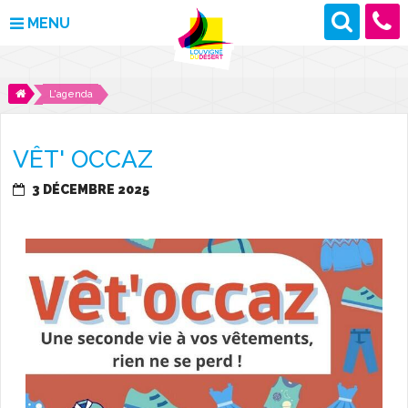
MENU
MAIRIE
L'agenda
VOS DÉMARCHES
VÊT' OCCAZ
DÉCOUVRIR LOUVIGNÉ
3 DÉCEMBRE 2025
CULTURE ET LOISIRS
ENFANCE ET JEUNESSE
DES PROJETS POUR DEMAIN
CONTACT
ACTUALITÉS