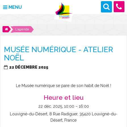
MENU
MAIRIE
L'agenda
VOS DÉMARCHES
MUSÉE NUMÉRIQUE - ATELIER
DÉCOUVRIR LOUVIGNÉ
NOËL
CULTURE ET LOISIRS
22 DÉCEMBRE 2025
ENFANCE ET JEUNESSE
Le Musée numérique se pare de son habit de Noël !
DES PROJETS POUR DEMAIN
Heure et lieu
22 déc. 2025, 10:00 – 16:00
CONTACT
Louvigné-du-Désert, 8 Rue Radiguer, 35420 Louvigné-du-
Désert, France
ACTUALITÉS