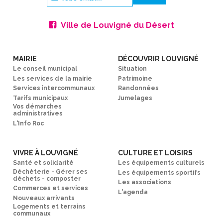
Ville de Louvigné du Désert
MAIRIE
DÉCOUVRIR LOUVIGNÉ
Le conseil municipal
Situation
Les services de la mairie
Patrimoine
Services intercommunaux
Randonnées
Tarifs municipaux
Jumelages
Vos démarches
administratives
L'Info Roc
VIVRE À LOUVIGNÉ
CULTURE ET LOISIRS
Santé et solidarité
Les équipements culturels
Déchèterie - Gérer ses
Les équipements sportifs
déchets - composter
Les associations
Commerces et services
L'agenda
Nouveaux arrivants
Logements et terrains
communaux