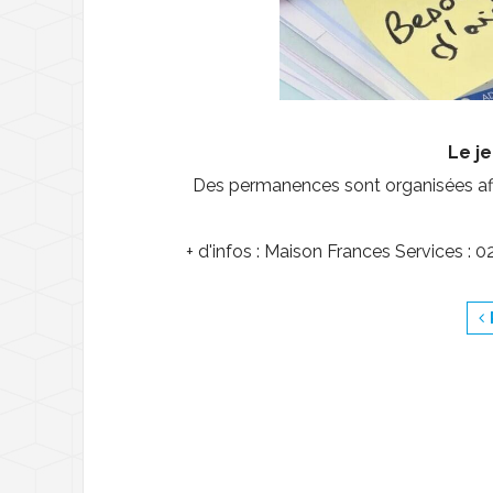
Déchèterie - Gére
D
Transports
T
Santé et solidarité
D
L
Le j
Des permanences sont organisées af
Nouveaux arrivant
C
A
M
+ d'infos : Maison Frances Services :
L
L