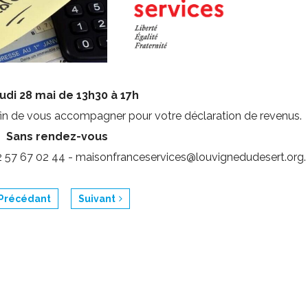
r ses déchets - composter
échets ménagers
ri sélectif
échetterie
a Maison de Santé
eudi 28 mai de 13h30 à 17h
in de vous accompagner pour votre déclaration de revenus.
s
ompostage
nnuaire médical et paramédical
Sans rendez-vous
on foyer zéro déchet
ADMR
 02 57 67 02 44 - maisonfranceservices@louvignedudesert.org.
a maison de retraite
Précédant
Suivant
e centre social - L'Oasis