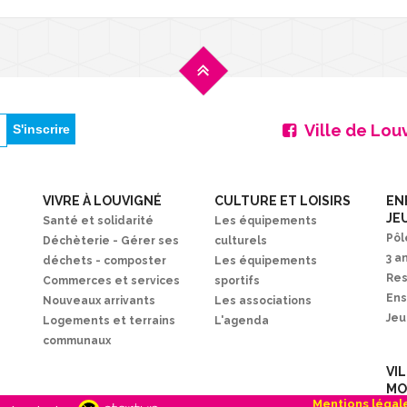
Ville de Lou
VIVRE À LOUVIGNÉ
CULTURE ET LOISIRS
EN
JE
Santé et solidarité
Les équipements
Pôl
Déchèterie - Gérer ses
culturels
3 a
déchets - composter
Les équipements
Res
Commerces et services
sportifs
En
Nouveaux arrivants
Les associations
Je
Logements et terrains
L'agenda
communaux
VI
MO
Mentions légal