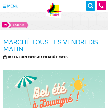
MENU
MAIRIE
L'agenda
VOS DÉMARCHES
MARCHÉ TOUS LES VENDREDIS
DÉCOUVRIR LOUVIGNÉ
MATIN
CULTURE ET LOISIRS
DU 26 JUIN 2026 AU 28 AOÛT 2026
ENFANCE ET JEUNESSE
DES PROJETS POUR DEMAIN
CONTACT
ACTUALITÉS