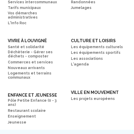
Services intercommunaux
Randonnées
Tarifs municipaux
Jumelages
Vos démarches
administratives
L'Info Roc
VIVRE À LOUVIGNÉ
CULTURE ET LOISIRS
Santé et solidarité
Les équipements culturels
Déchèterie - Gérer ses
Les équipements sportifs
déchets - composter
Les associations
Commerces et services
L'agenda
Nouveaux arrivants
Logements et terrains
communaux
VILLE EN MOUVEMENT
ENFANCE ET JEUNESSE
Les projets européens
Pôle Petite Enfance (0 - 3
ans)
Restaurant scolaire
Enseignement
Jeunesse