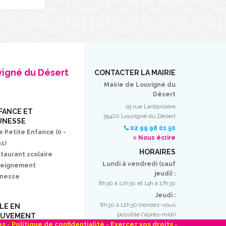
vigné du Désert
CONTACTER LA MAIRIE
Mairie de Louvigné du
Désert
19 rue Lariboisière
FANCE ET
35420 Louvigné du Désert
UNESSE
02 99 98 01 50
e Petite Enfance (0 -
Nous écrire
ns)
HORAIRES
taurant scolaire
Lundi à vendredi (sauf
seignement
jeudi) :
unesse
8h30 à 12h30 et 14h à 17h30
Jeudi :
8h30 à 12h30 (rendez-vous
LLE EN
possible l'après-midi)
UVEMENT
es
-
Politique de confidentialité
-
Exercez vos droits
-