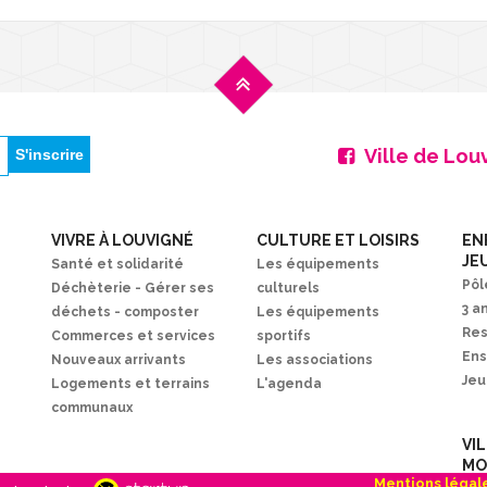
Ville de Lou
VIVRE À LOUVIGNÉ
CULTURE ET LOISIRS
EN
JE
Santé et solidarité
Les équipements
Pôl
Déchèterie - Gérer ses
culturels
3 a
déchets - composter
Les équipements
Res
Commerces et services
sportifs
En
Nouveaux arrivants
Les associations
Je
Logements et terrains
L'agenda
communaux
VI
MO
Mentions légal