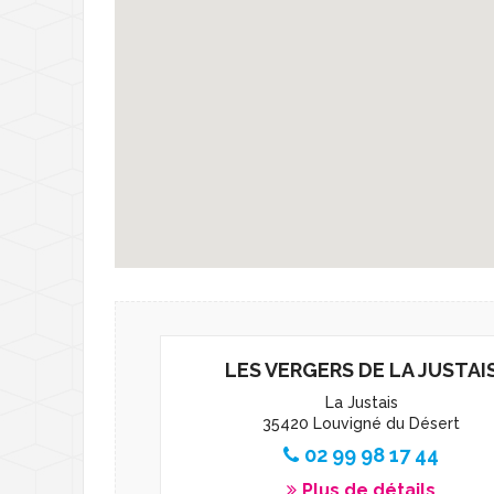
Déchèterie - Gére
D
Transports
T
Santé et solidarité
D
L
Nouveaux arrivant
C
A
M
L
L
LES VERGERS DE LA JUSTAI
La Justais
35420 Louvigné du Désert
02 99 98 17 44
Plus de détails