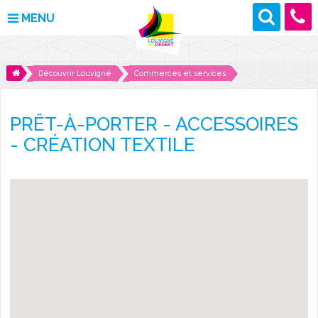
MENU
MAIRIE
Découvrir Louvigné
Commerces et services
VOS DÉMARCHES
PRÊT-À-PORTER - ACCESSOIRES
DÉCOUVRIR LOUVIGNÉ
- CRÉATION TEXTILE
CULTURE ET LOISIRS
ENFANCE ET JEUNESSE
DES PROJETS POUR DEMAIN
CONTACT
ACTUALITÉS