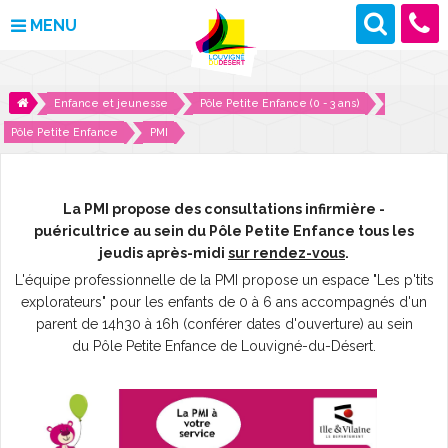
MENU
MAIRIE
Enfance et jeunesse
Pôle Petite Enfance (0 - 3 ans)
Pôle Petite Enfance
PMI
VOS DÉMARCHES
DÉCOUVRIR LOUVIGNÉ
La PMI propose des consultations infirmière -
puéricultrice au sein du Pôle Petite Enfance tous les
CULTURE ET LOISIRS
jeudis après-midi
sur rendez-vous
.
L'équipe professionnelle de la PMI propose un espace "Les p'tits
ENFANCE ET JEUNESSE
explorateurs" pour les enfants de 0 à 6 ans accompagnés d'un
parent de 14h30 à 16h (conférer dates d'ouverture) au sein
DES PROJETS POUR DEMAIN
du Pôle Petite Enfance de Louvigné-du-Désert.
CONTACT
ACTUALITÉS