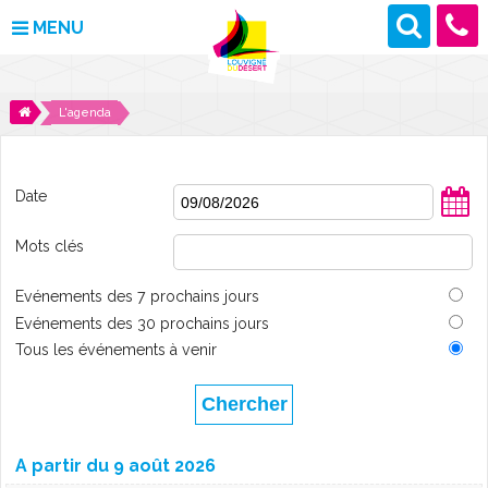
MENU
MAIRIE
L'agenda
VOS DÉMARCHES
Date
DÉCOUVRIR LOUVIGNÉ
Mots clés
CULTURE ET LOISIRS
Evénements des 7 prochains jours
ENFANCE ET JEUNESSE
Evénements des 30 prochains jours
Tous les événements à venir
DES PROJETS POUR DEMAIN
CONTACT
A partir du 9 août 2026
ACTUALITÉS