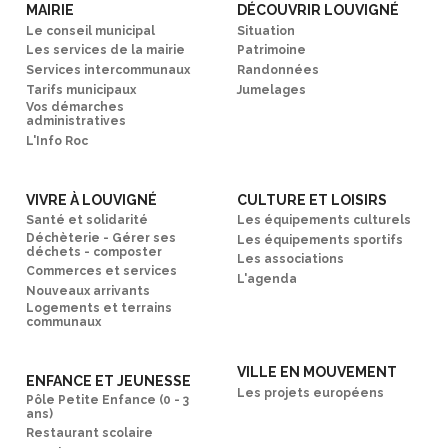
MAIRIE
DÉCOUVRIR LOUVIGNÉ
Le conseil municipal
Situation
Les services de la mairie
Patrimoine
Services intercommunaux
Randonnées
Tarifs municipaux
Jumelages
Vos démarches
administratives
L'Info Roc
VIVRE À LOUVIGNÉ
CULTURE ET LOISIRS
Santé et solidarité
Les équipements culturels
Déchèterie - Gérer ses
Les équipements sportifs
déchets - composter
Les associations
Commerces et services
L'agenda
Nouveaux arrivants
Logements et terrains
communaux
VILLE EN MOUVEMENT
ENFANCE ET JEUNESSE
Les projets européens
Pôle Petite Enfance (0 - 3
ans)
Restaurant scolaire