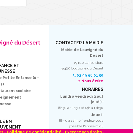
vigné du Désert
CONTACTER LA MAIRIE
Mairie de Louvigné du
Désert
19 rue Lariboisière
FANCE ET
35420 Louvigné du Désert
UNESSE
02 99 98 01 50
e Petite Enfance (0 -
Nous écrire
ns)
HORAIRES
taurant scolaire
Lundi à vendredi (sauf
seignement
jeudi) :
unesse
8h30 à 12h30 et 14h à 17h30
Jeudi :
8h30 à 12h30 (rendez-vous
LLE EN
possible l'après-midi)
UVEMENT
es
-
Politique de confidentialité
-
Exercez vos droits
-