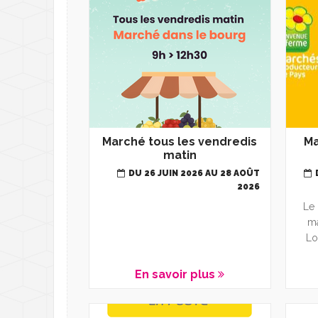
Déchèterie - Gére
D
Transports
T
Santé et solidarité
D
L
Nouveaux arrivant
C
A
Marché tous les vendredis
Ma
matin
M
DU 26 JUIN 2026 AU 28 AOÛT
L
2026
Le 
L
ma
Lo
En savoir plus