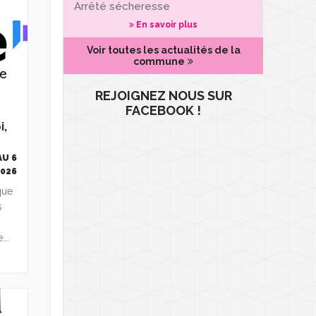
Arrêté sécheresse
En savoir plus
Voir toutes les actualités de la
commune
REJOIGNEZ NOUS SUR
FACEBOOK !
i,
AU 6
2026
ique
s
..