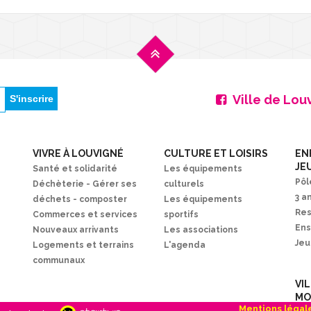
Ville de Lou
VIVRE À LOUVIGNÉ
CULTURE ET LOISIRS
EN
JE
Santé et solidarité
Les équipements
Pôl
Déchèterie - Gérer ses
culturels
3 a
déchets - composter
Les équipements
Res
Commerces et services
sportifs
En
Nouveaux arrivants
Les associations
Je
Logements et terrains
L'agenda
communaux
VI
MO
Mentions légal