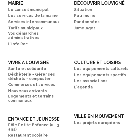
MAIRIE
DÉCOUVRIR LOUVIGNÉ
Le conseil municipal
Situation
Les services de la mairie
Patrimoine
Services intercommunaux
Randonnées
Tarifs municipaux
Jumelages
Vos démarches
administratives
L'Info Roc
VIVRE À LOUVIGNÉ
CULTURE ET LOISIRS
Santé et solidarité
Les équipements culturels
Déchèterie - Gérer ses
Les équipements sportifs
déchets - composter
Les associations
Commerces et services
L'agenda
Nouveaux arrivants
Logements et terrains
communaux
VILLE EN MOUVEMENT
ENFANCE ET JEUNESSE
Les projets européens
Pôle Petite Enfance (0 - 3
ans)
Restaurant scolaire