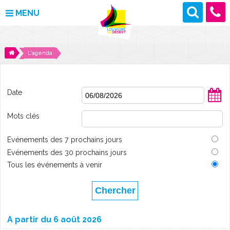
MENU
MAIRIE
L'agenda
VOS DÉMARCHES
Date
DÉCOUVRIR LOUVIGNÉ
Mots clés
CULTURE ET LOISIRS
Evénements des 7 prochains jours
ENFANCE ET JEUNESSE
Evénements des 30 prochains jours
Tous les événements à venir
DES PROJETS POUR DEMAIN
CONTACT
A partir du 6 août 2026
ACTUALITÉS