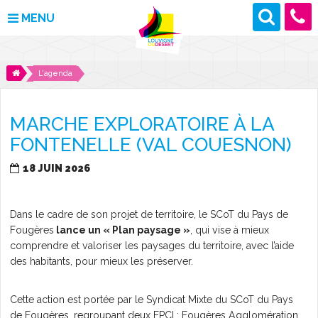
MENU
MAIRIE
L'agenda
VOS DÉMARCHES
MARCHE EXPLORATOIRE À LA
DÉCOUVRIR LOUVIGNÉ
FONTENELLE (VAL COUESNON)
CULTURE ET LOISIRS
18 JUIN 2026
ENFANCE ET JEUNESSE
Dans le cadre de son projet de territoire, le SCoT du Pays de
Fougères
lance un « Plan paysage »
, qui vise à mieux
DES PROJETS POUR DEMAIN
comprendre et valoriser les paysages du territoire, avec l’aide
des habitants, pour mieux les préserver.
CONTACT
Cette action est portée par le Syndicat Mixte du SCoT du Pays
ACTUALITÉS
de Fougères, regroupant deux EPCI : Fougères Agglomération