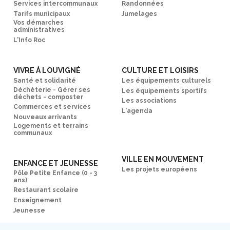
Services intercommunaux
Randonnées
Tarifs municipaux
Jumelages
Vos démarches
administratives
L'Info Roc
VIVRE À LOUVIGNÉ
CULTURE ET LOISIRS
Santé et solidarité
Les équipements culturels
Déchèterie - Gérer ses
Les équipements sportifs
déchets - composter
Les associations
Commerces et services
L'agenda
Nouveaux arrivants
Logements et terrains
communaux
VILLE EN MOUVEMENT
ENFANCE ET JEUNESSE
Les projets européens
Pôle Petite Enfance (0 - 3
ans)
Restaurant scolaire
Enseignement
Jeunesse