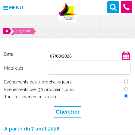
MENU
MAIRIE
L'agenda
VOS DÉMARCHES
Date
DÉCOUVRIR LOUVIGNÉ
Mots clés
CULTURE ET LOISIRS
Evénements des 7 prochains jours
ENFANCE ET JEUNESSE
Evénements des 30 prochains jours
Tous les événements à venir
DES PROJETS POUR DEMAIN
CONTACT
A partir du 7 août 2026
ACTUALITÉS