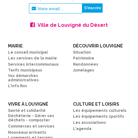
Ville de Louvigné du Désert
MAIRIE
DÉCOUVRIR LOUVIGNÉ
Le conseil municipal
Situation
Les services de la mairie
Patrimoine
Services intercommunaux
Randonnées
Tarifs municipaux
Jumelages
Vos démarches
administratives
L'Info Roc
VIVRE À LOUVIGNÉ
CULTURE ET LOISIRS
Santé et solidarité
Les équipements culturels
Déchèterie - Gérer ses
Les équipements sportifs
déchets - composter
Les associations
Commerces et services
L'agenda
Nouveaux arrivants
Logements et terrains