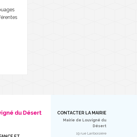
touages
fférentes
vigné du Désert
CONTACTER LA MAIRIE
Mairie de Louvigné du
Désert
19 rue Lariboisière
FANCE ET