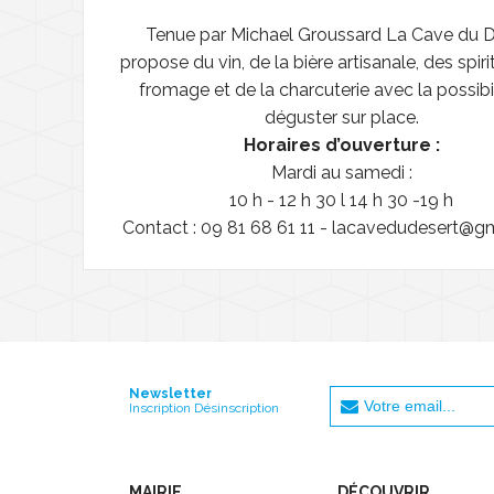
Tenue par Michael Groussard La Cave du D
propose du vin, de la bière artisanale, des spir
fromage et de la charcuterie avec la possibi
déguster sur place.
Horaires d’ouverture :
Mardi au samedi :
10 h - 12 h 30 l 14 h 30 -19 h
Contact : 09 81 68 61 11 - lacavedudesert@g
Newsletter
Inscription Désinscription
MAIRIE
DÉCOUVRIR