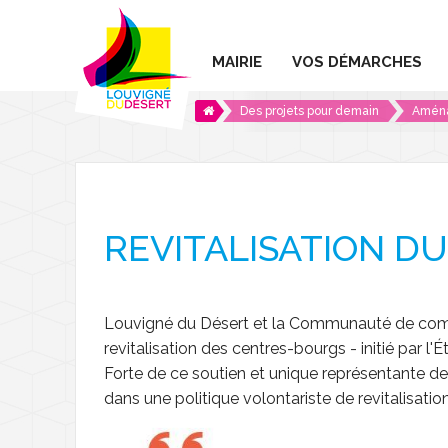
MAIRIE
VOS DÉMARCHES
Des projets pour demain
Aména
Les services de la mairie
Élections
Le conseil municipal
Conseil municipal
Carte identité / Pa
Services intercommunaux
Conseil des jeunes
La Maison de l'Agglom
Certification / Ide
REVITALISATION D
Tarifs municipaux
Comptes rendus Conse
SIVOM
Recensement citoy
Marchés publics
SMICTOM
Maison France Ser
Louvigné du Désert et la Communauté de commu
L'Info Roc
Centre Social L'Oasis
Urbanisme
revitalisation des centres-bourgs - initié par l'É
Forte de ce soutien et unique représentante d
SuppléRoc
Le CLIC en Marches
Architecte conseil
dans une politique volontariste de revitalisation
Offres d'emploi
Logements et ter