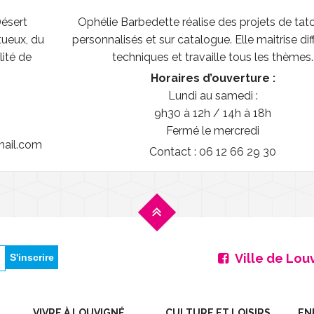
ésert
Ophélie Barbedette réalise des projets de ta
itueux, du
personnalisés et sur catalogue. Elle maitrise di
lité de
techniques et travaille tous les thèmes.
Horaires d’ouverture :
Lundi au samedi :
9h30 à 12h / 14h à 18h
Fermé le mercredi
mail.com
Contact : 06 12 66 29 30
Ville de Lou
VIVRE À LOUVIGNÉ
CULTURE ET LOISIRS
EN