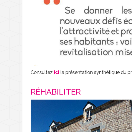
Déchèterie - Gére
D
Transports
T
Santé et solidarité
D
L
Nouveaux arrivant
C
A
M
Consultez
ici
la présentation synthétique du 
L
RÉHABILITER
L