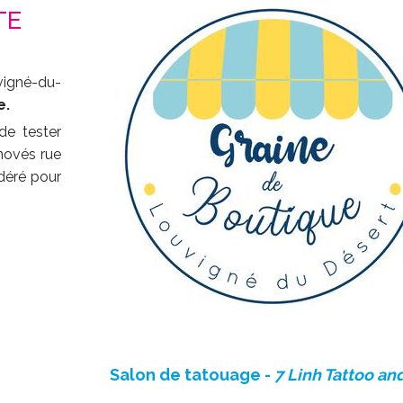
TE
vigné-du-
e.
de tester
énovés rue
déré pour
Salon de tatouage -
7 Linh Tattoo an