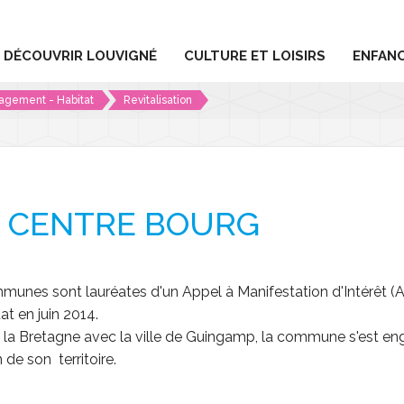
DÉCOUVRIR LOUVIGNÉ
CULTURE ET LOISIRS
ENFANC
gement - Habitat
Revitalisation
Commerces et services
Actus Mon Village
Ensei
sseport / État Civil
Louvigné et ses labels
Les équipements culturels
Le centre
Pôle 
ération
ntité numérique
Les marchés à Louvigné
Les équipements sportifs
Micro-Fol
Enfan
U CENTRE BOURG
ils Municipaux
en à 16 ans
Randonnées
Les circuits de randonnées pédest
Les associations
Ludothè
Jeun
vices
Histoire
Circuit équestre
Agenda
La média
Famil
nes sont lauréates d'un Appel à Manifestation d'Intérêt (A
Patrimoine
Granit en expression
L'école 
tat en juin 2014.
e la Bretagne avec la ville de Guingamp, la commune s'est e
Situation
L'école d
 de son territoire.
rains communaux
Cinéma Ju